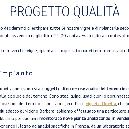
PROGETTO QUALITÀ
o decidemmo di estirpare tutte le nostre vigne e di ripiantarle seco
clonale avvenuta negli ultimi 15-20 anni aveva migliorato notevolm
te le vecchie vigne, ripiantate, acquistato nuovi terreni ed iniziato
 impianto
 nuovi vigneti sono stati
oggetto di numerose analisi del terreno
in m
alla tipologia del terreno. Sono stati quindi usati cloni o portinnes
posizione del terreno, esposizione, ecc. Per il
vigneto
Ornella
, che p
 più adatto al vitigno Barbera, abbiamo effettuato una particolare
 abbiamo per due anni
monitorato nove piante analizzando, in vendem
ndo il legno ad analisi specifiche in Francia, da un laboratorio spec