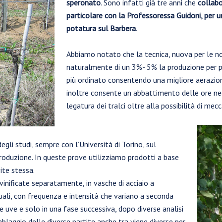
speronato
. Sono infatti già tre anni che
collabo
particolare con la Professoressa Guidoni, per u
potatura sul Barbera
.
Abbiamo notato che la tecnica, nuova per le n
naturalmente di un 3%- 5% la produzione per pi
più ordinato consentendo una migliore aerazion
inoltre consente un abbattimento delle ore nec
legatura dei tralci oltre alla possibilità di m
li studi, sempre con l’Università di Torino, sul
produzione. In queste prove utilizziamo prodotti a base
ite stessa.
inificate separatamente, in vasche di acciaio a
li, con frequenza e intensità che variano a seconda
le uve e solo in una fase successiva, dopo diverse analisi
mblaggio delle diverse partite anche tra vigne diverse per