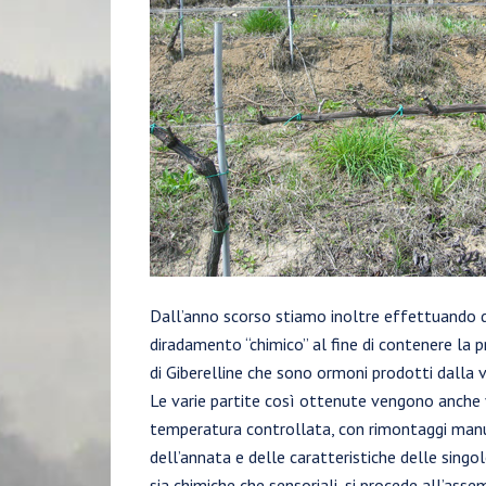
Dall’anno scorso stiamo inoltre effettuando deg
diradamento “chimico” al fine di contenere la 
di Giberelline che sono ormoni prodotti dalla v
Le varie partite così ottenute vengono anche v
temperatura controllata, con rimontaggi manua
dell’annata e delle caratteristiche delle singo
sia chimiche che sensoriali, si procede all’asse