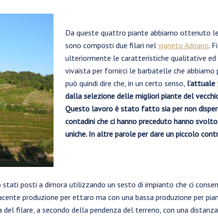
Da queste quattro piante abbiamo ottenuto le 
sono composti due filari nel
vigneto Adriano
. F
ulteriormente le caratteristiche qualitative ed 
vivaista per fornirci le barbatelle che abbiamo 
può quindi dire che, in un certo senso,
l’attuale
dalla selezione delle migliori piante del vecchio
Questo lavoro è stato fatto sia per non disperd
contadini che ci hanno preceduto hanno svolto,
uniche. In altre parole per dare un piccolo con
no stati posti a dimora utilizzando un sesto di impianto che ci cons
acente produzione per ettaro ma con una bassa produzione per pian
a del filare, a secondo della pendenza del terreno, con una distanza