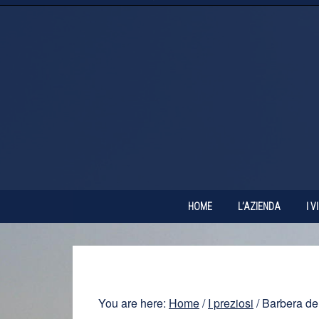
HOME
L’AZIENDA
I V
You are here:
Home
/
I preziosi
/
Barbera de