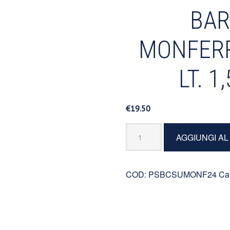
BAR
MONFERR
LT. 
€
19.50
Barbera
AGGIUNGI A
del
Monferrato
Doc
COD:
PSBCSUMONF24
Ca
2024
Lt.
1,5
Magnum