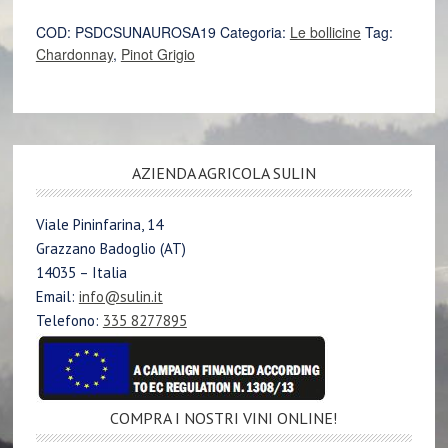
quantità
COD:
PSDCSUNAUROSA19
Categoria:
Le bollicine
Tag:
Chardonnay
,
Pinot Grigio
AZIENDA AGRICOLA SULIN
Viale Pininfarina, 14
Grazzano Badoglio (AT)
14035 – Italia
Email:
info@sulin.it
Telefono:
335 8277895
COMPRA I NOSTRI VINI ONLINE!