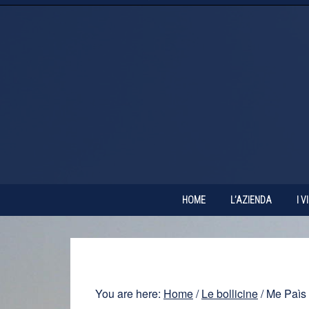
HOME
L’AZIENDA
I V
You are here:
Home
/
Le bollicine
/
Me Paìs 