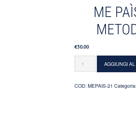
ME PA
METOD
€
30.00
Me
AGGIUNGI A
Paìs
Spumante
Metodo
COD:
MEPAIS-21
Categoria
Classico
quantità