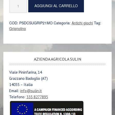
"Brasal"
AGGIUNGI AL CARRELLO
Grignolino
2021
Monferace
COD:
PSDCSUGRIP21MO
Categoria:
Antichi giochi
Tag:
quantità
Grignolino
AZIENDA AGRICOLA SULIN
Viale Pininfarina, 14
Grazzano Badoglio (AT)
14035 – Italia
Email:
info@sulin.it
Telefono:
335 8277895