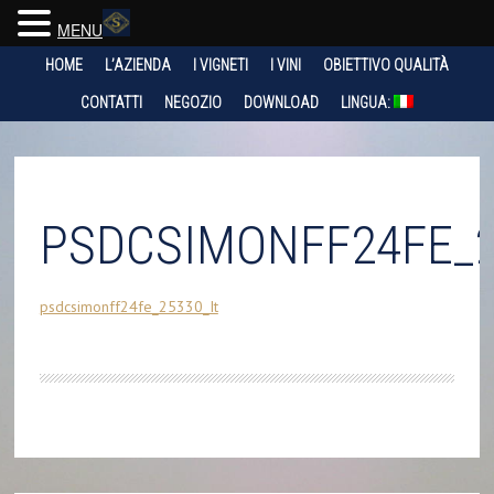
MENU
HOME
L’AZIENDA
I VIGNETI
I VINI
OBIETTIVO QUALITÀ
CONTATTI
NEGOZIO
DOWNLOAD
LINGUA:
PSDCSIMONFF24FE_2
psdcsimonff24fe_25330_It